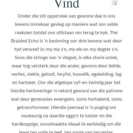
Vind
Onder die stil oppervlak van gewone dae is ons
lewens inmekaar gevleg op maniere wat ons selde
raaksien totdat ons stilstaan om terug te kyk. The
Braided Echo is 'n besinning oor drie lewens wat deur
tyd verweef is: my ma s'n, my eie en my dogter s'n.
Soos die stringe van 'n vlegsel, is elke storie uniek,
maar tog versterk deur die ander, gevorm deur liefde,
verlies, siekte, geloof, twyfel, huwelik, egskeiding, lag
en hartseer. Oor die afgelope vyf-en-twintig jaar het
hierdie herinneringe 'n rekord geword van die patrone
wat deur generasies weergalm, soms herhalend, soms
getransformeer. Hierdie joernaal is 'n poging om
noukeurig na daardie eggo's te luister en die
hardkoppige, onvolmaakte ideaal te eerbiedig om die
lewe ten volle te leef, ten spyte van terugslae.