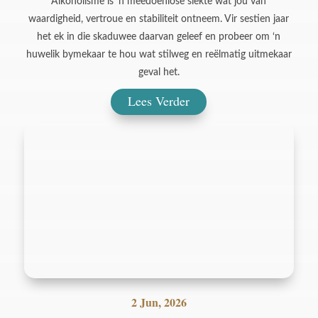
Alkoholisme is ‘n meedoënlose siekte wat jou van
waardigheid, vertroue en stabiliteit ontneem. Vir sestien jaar
het ek in die skaduwee daarvan geleef en probeer om ‘n
huwelik bymekaar te hou wat stilweg en reëlmatig uitmekaar
geval het.
Lees Verder
2 Jun, 2026