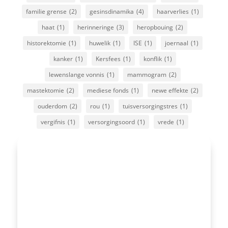
familie grense
(2)
gesinsdinamika
(4)
haarverlies
(1)
haat
(1)
herinneringe
(3)
heropbouing
(2)
historektomie
(1)
huwelik
(1)
ISE
(1)
joernaal
(1)
kanker
(1)
Kersfees
(1)
konflik
(1)
lewenslange vonnis
(1)
mammogram
(2)
mastektomie
(2)
mediese fonds
(1)
newe effekte
(2)
ouderdom
(2)
rou
(1)
tuisversorgingstres
(1)
vergifnis
(1)
versorgingsoord
(1)
vrede
(1)