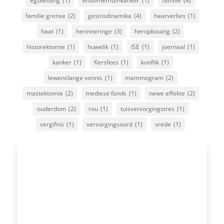
egskeiding
(1)
endometriumkanker
(1)
familie
(4)
familie grense
(2)
gesinsdinamika
(4)
haarverlies
(1)
haat
(1)
herinneringe
(3)
heropbouing
(2)
historektomie
(1)
huwelik
(1)
ISE
(1)
joernaal
(1)
kanker
(1)
Kersfees
(1)
konflik
(1)
lewenslange vonnis
(1)
mammogram
(2)
mastektomie
(2)
mediese fonds
(1)
newe effekte
(2)
ouderdom
(2)
rou
(1)
tuisversorgingstres
(1)
vergifnis
(1)
versorgingsoord
(1)
vrede
(1)