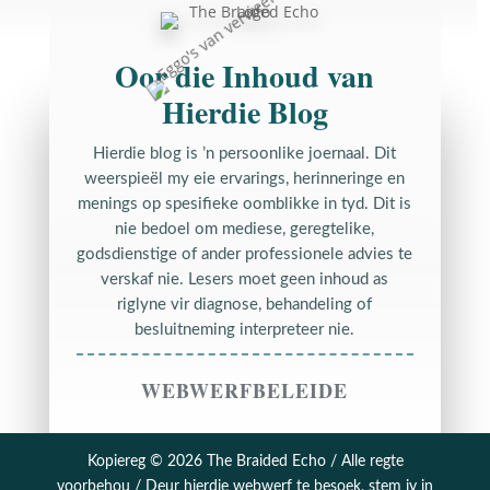
Oor die Inhoud van
Hierdie Blog
Hierdie blog is ’n persoonlike joernaal. Dit
weerspieël my eie ervarings, herinneringe en
menings op spesifieke oomblikke in tyd. Dit is
nie bedoel om mediese, geregtelike,
godsdienstige of ander professionele advies te
verskaf nie. Lesers moet geen inhoud as
riglyne vir diagnose, behandeling of
besluitneming interpreteer nie.
WEBWERFBELEIDE
Kopiereg © 2026 The Braided Echo / Alle regte
voorbehou / Deur hierdie webwerf te besoek, stem jy in