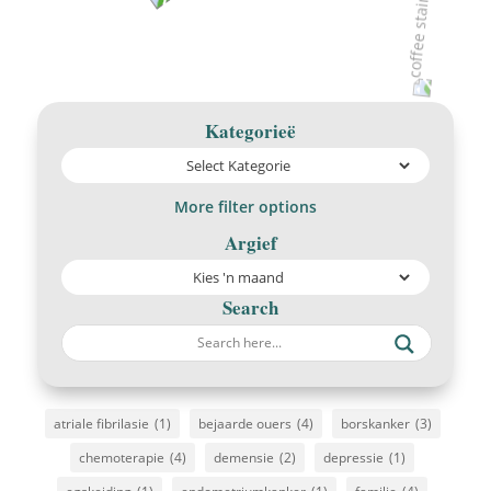
Kategorieë
More filter options
Argief
Search
atriale fibrilasie
(1)
bejaarde ouers
(4)
borskanker
(3)
chemoterapie
(4)
demensie
(2)
depressie
(1)