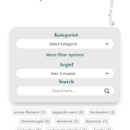
Kategorieë
More filter options
Argief
Search
atriale fibrilasie
(1)
bejaarde ouers
(4)
borskanker
(3)
chemoterapie
(4)
demensie
(2)
depressie
(1)