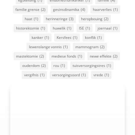
egskeiding
(1)
endometriumkanker
(1)
familie
(4)
familie grense
(2)
gesinsdinamika
(4)
haarverlies
(1)
haat
(1)
herinneringe
(3)
heropbouing
(2)
historektomie
(1)
huwelik
(1)
ISE
(1)
joernaal
(1)
kanker
(1)
Kersfees
(1)
konflik
(1)
lewenslange vonnis
(1)
mammogram
(2)
mastektomie
(2)
mediese fonds
(1)
newe effekte
(2)
ouderdom
(2)
rou
(1)
tuisversorgingstres
(1)
vergifnis
(1)
versorgingsoord
(1)
vrede
(1)