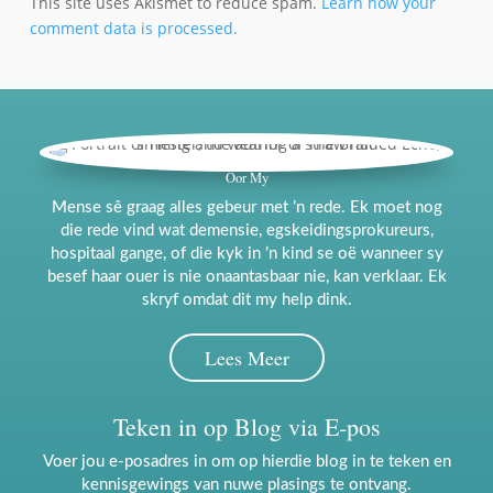
This site uses Akismet to reduce spam.
Learn how your
comment data is processed.
Oor My
Mense sê graag alles gebeur met ’n rede. Ek moet nog
die rede vind wat demensie, egskeidingsprokureurs,
hospitaal gange, of die kyk in ’n kind se oë wanneer sy
besef haar ouer is nie onaantasbaar nie, kan verklaar. Ek
skryf omdat dit my help dink.
Só leef ek my lewe. Dit is nie ’n tragedie nie. Ek is nie
Lees Meer
dapper nie. Ek is prakties. Ek staan op. Ek daag op vir
chemo. Party dae is ek kwaad. Party dae huil ek. Party
dae lag ek oor die absurditeit van dit alles. Die meeste
Teken in op Blog via E-pos
dae is ek net moeg.
Voer jou e-posadres in om op hierdie blog in te teken en
kennisgewings van nuwe plasings te ontvang.