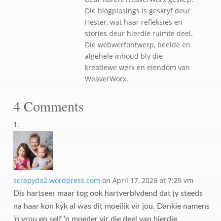
Die blogplasings is geskryf deur
Hester, wat haar refleksies en
stories deur hierdie ruimte deel.
Die webwerfontwerp, beelde en
algehele inhoud bly die
kreatiewe werk en eiendom van
WeaverWorx.
4 Comments
scrapydo2.wordpress.com
on April 17, 2026 at 7:29 vm
Dis hartseer maar tog ook hartverblydend dat jy steeds
na haar kon kyk al was dit moeilik vir jou. Dankie namens
‘n vrou en self ‘n moeder vir die deel van hierdie