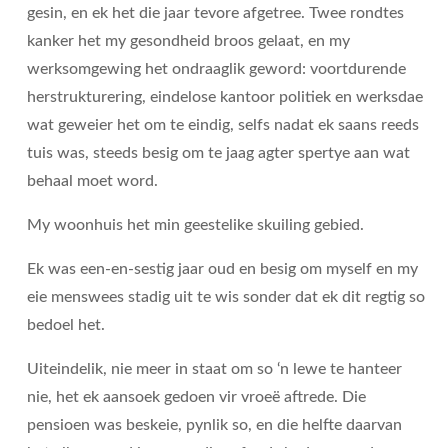
gesin, en ek het die jaar tevore afgetree. Twee rondtes
kanker het my gesondheid broos gelaat, en my
werksomgewing het ondraaglik geword: voortdurende
herstrukturering, eindelose kantoor politiek en werksdae
wat geweier het om te eindig, selfs nadat ek saans reeds
tuis was, steeds besig om te jaag agter spertye aan wat
behaal moet word.
My woonhuis het min geestelike skuiling gebied.
Ek was een-en-sestig jaar oud en besig om myself en my
eie menswees stadig uit te wis sonder dat ek dit regtig so
bedoel het.
Uiteindelik, nie meer in staat om so ‘n lewe te hanteer
nie, het ek aansoek gedoen vir vroeë aftrede. Die
pensioen was beskeie, pynlik so, en die helfte daarvan