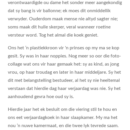
verontwaardigde ou dame het sonder meer aangekondig
dat sy bang is vir ballonne; ek moes dit onmiddellik
verwyder. Ouderdom maak mense nie altyd sagter nie;
soms maak dit hulle skerper, veral wanneer roetine
versteur word. Tog het almal die koek geniet.
Ons het ’n plastiekkroon vir 'n prinses op my ma se kop
gesit. Sy was in haar noppies. Nog meer so oor die foto-
collage wat ons vir haar gemaak het: sy as kind, as jong
vrou, op haar troudag en later in haar middeljare. Sy het
dit met belangstelling bestudeer, al het sy nie heeltemal
verstaan dat hierdie dag haar verjaardag was nie. Sy het
aanhoudend gevra hoe oud sy is.
Hierdie jaar het ek besluit om die viering stil te hou en
ons eet verjaardagkoek in haar slaapkamer. My ma het
nou ’n nuwe kamermaat, en die twee lyk tevrede saam.