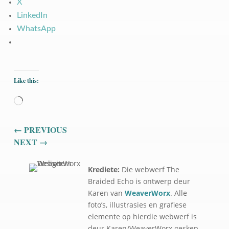
X
LinkedIn
WhatsApp
Like this:
Loading…
←
PREVIOUS
NEXT
→
Krediete:
Die webwerf The
Braided Echo is ontwerp deur
Karen van
WeaverWorx
. Alle
foto’s, illustrasies en grafiese
elemente op hierdie webwerf is
deur Karen/WeaverWorx geskep.