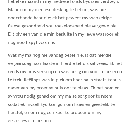
het elke maand in my mediese fonds bydraes verdwyn.
Maar om my mediese dekking te behou, was nie
onderhandelbaar nie; ek het geweet my wankelrige
fisiese gesondheid sou roekeloosheid nie vergewe nie.
Dit bly een van die min besluite in my lewe waaroor ek
nog nooit spyt was nie.
Wat my ma nog nie vandag besef nie, is dat hierdie
verjaarsdag haar laaste in hierdie tehuis sal wees. Ek het
reeds my huis verkoop en was besig om voor te berei om
te trek. Reëlings was in plek om haar na ’n staats-tehuis
nader aan my broer se huis oor te plaas. Ek het hom en
sy vrou nodig gehad om my ma se sorg oor te neem
sodat ek myself tyd kon gun om fisies en geestelik te
herstel, en om nog een keer te probeer om my
gesinslewe te herbou.