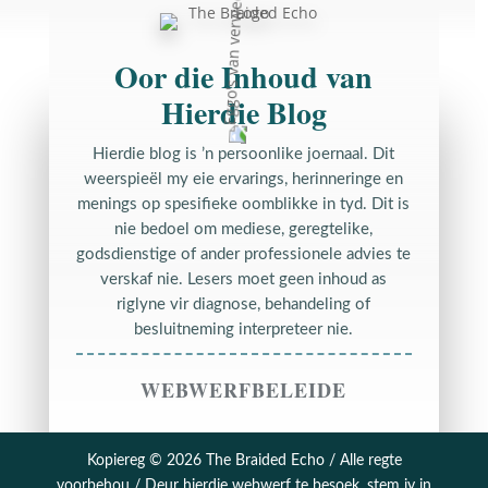
Oor die Inhoud van
Hierdie Blog
Hierdie blog is ’n persoonlike joernaal. Dit
weerspieël my eie ervarings, herinneringe en
menings op spesifieke oomblikke in tyd. Dit is
nie bedoel om mediese, geregtelike,
godsdienstige of ander professionele advies te
verskaf nie. Lesers moet geen inhoud as
riglyne vir diagnose, behandeling of
besluitneming interpreteer nie.
WEBWERFBELEIDE
Kopiereg © 2026 The Braided Echo / Alle regte
voorbehou / Deur hierdie webwerf te besoek, stem jy in