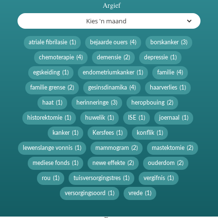
Argief
atriale fibrilasie
(1)
bejaarde ouers
(4)
borskanker
(3)
chemoterapie
(4)
demensie
(2)
depressie
(1)
egskeiding
(1)
endometriumkanker
(1)
familie
(4)
familie grense
(2)
gesinsdinamika
(4)
haarverlies
(1)
haat
(1)
herinneringe
(3)
heropbouing
(2)
historektomie
(1)
huwelik
(1)
ISE
(1)
joernaal
(1)
kanker
(1)
Kersfees
(1)
konflik
(1)
lewenslange vonnis
(1)
mammogram
(2)
mastektomie
(2)
mediese fonds
(1)
newe effekte
(2)
ouderdom
(2)
rou
(1)
tuisversorgingstres
(1)
vergifnis
(1)
versorgingsoord
(1)
vrede
(1)