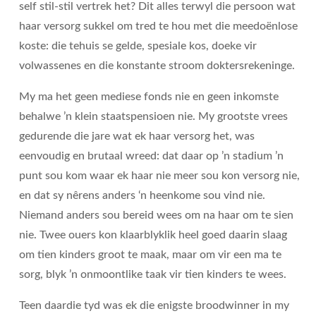
self stil-stil vertrek het? Dit alles terwyl die persoon wat
haar versorg sukkel om tred te hou met die meedoënlose
koste: die tehuis se gelde, spesiale kos, doeke vir
volwassenes en die konstante stroom doktersrekeninge.
My ma het geen mediese fonds nie en geen inkomste
behalwe ’n klein staatspensioen nie. My grootste vrees
gedurende die jare wat ek haar versorg het, was
eenvoudig en brutaal wreed: dat daar op ’n stadium ’n
punt sou kom waar ek haar nie meer sou kon versorg nie,
en dat sy nêrens anders ‘n heenkome sou vind nie.
Niemand anders sou bereid wees om na haar om te sien
nie. Twee ouers kon klaarblyklik heel goed daarin slaag
om tien kinders groot te maak, maar om vir een ma te
sorg, blyk ’n onmoontlike taak vir tien kinders te wees.
Teen daardie tyd was ek die enigste broodwinner in my