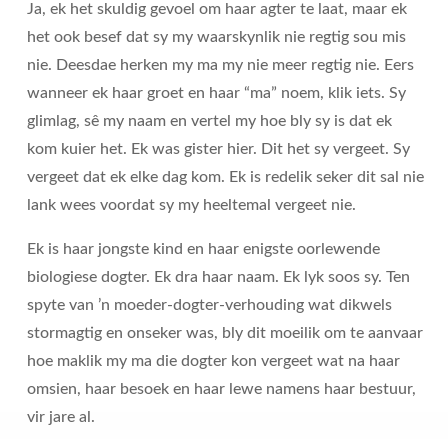
Ja, ek het skuldig gevoel om haar agter te laat, maar ek
het ook besef dat sy my waarskynlik nie regtig sou mis
nie. Deesdae herken my ma my nie meer regtig nie. Eers
wanneer ek haar groet en haar “ma” noem, klik iets. Sy
glimlag, sê my naam en vertel my hoe bly sy is dat ek
kom kuier het. Ek was gister hier. Dit het sy vergeet. Sy
vergeet dat ek elke dag kom. Ek is redelik seker dit sal nie
lank wees voordat sy my heeltemal vergeet nie.
Ek is haar jongste kind en haar enigste oorlewende
biologiese dogter. Ek dra haar naam. Ek lyk soos sy. Ten
spyte van ’n moeder-dogter-verhouding wat dikwels
stormagtig en onseker was, bly dit moeilik om te aanvaar
hoe maklik my ma die dogter kon vergeet wat na haar
omsien, haar besoek en haar lewe namens haar bestuur,
vir jare al.