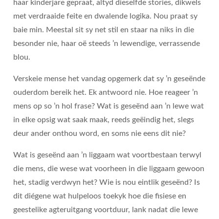
haar kinderjare gepraat, altyd dieselfde stories, dikwels
met verdraaide feite en dwalende logika. Nou praat sy
baie min. Meestal sit sy net stil en staar na niks in die
besonder nie, haar oë steeds ’n lewendige, verrassende
blou.
Verskeie mense het vandag opgemerk dat sy ’n geseënde
ouderdom bereik het. Ek antwoord nie. Hoe reageer ’n
mens op so ’n hol frase? Wat is geseënd aan ’n lewe wat
in elke opsig wat saak maak, reeds geëindig het, slegs
deur ander onthou word, en soms nie eens dit nie?
Wat is geseënd aan ’n liggaam wat voortbestaan terwyl
die mens, die wese wat voorheen in die liggaam gewoon
het, stadig verdwyn het? Wie is nou eintlik geseënd? Is
dit diégene wat hulpeloos toekyk hoe die fisiese en
geestelike agteruitgang voortduur, lank nadat die lewe