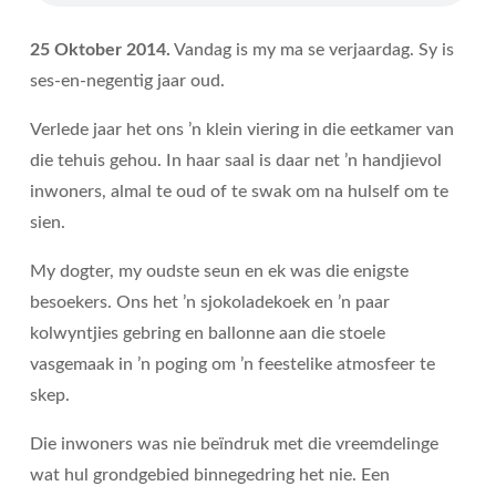
25 Oktober 2014.
Vandag is my ma se verjaardag. Sy is
ses-en-negentig jaar oud.
Verlede jaar het ons ’n klein viering in die eetkamer van
die tehuis gehou. In haar saal is daar net ’n handjievol
inwoners, almal te oud of te swak om na hulself om te
sien.
My dogter, my oudste seun en ek was die enigste
besoekers. Ons het ’n sjokoladekoek en ’n paar
kolwyntjies gebring en ballonne aan die stoele
vasgemaak in ’n poging om ’n feestelike atmosfeer te
skep.
Die inwoners was nie beïndruk met die vreemdelinge
wat hul grondgebied binnegedring het nie. Een