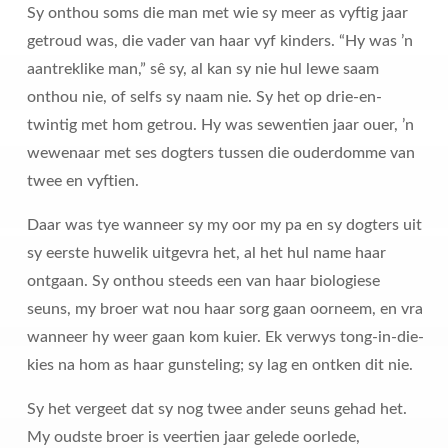
Sy onthou soms die man met wie sy meer as vyftig jaar
getroud was, die vader van haar vyf kinders. “Hy was ’n
aantreklike man,” sê sy, al kan sy nie hul lewe saam
onthou nie, of selfs sy naam nie. Sy het op drie-en-
twintig met hom getrou. Hy was sewentien jaar ouer, ’n
wewenaar met ses dogters tussen die ouderdomme van
twee en vyftien.
Daar was tye wanneer sy my oor my pa en sy dogters uit
sy eerste huwelik uitgevra het, al het hul name haar
ontgaan. Sy onthou steeds een van haar biologiese
seuns, my broer wat nou haar sorg gaan oorneem, en vra
wanneer hy weer gaan kom kuier. Ek verwys tong-in-die-
kies na hom as haar gunsteling; sy lag en ontken dit nie.
Sy het vergeet dat sy nog twee ander seuns gehad het.
My oudste broer is veertien jaar gelede oorlede,