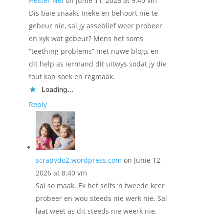
Hester Nel
on Junie 11, 2026 at 9:40 vm
Dis baie snaaks Ineke en behoort nie te
gebeur nie, sal jy asseblief weer probeer
en kyk wat gebeur? Mens het soms
“teething problems” met nuwe blogs en
dit help as iermand dit uitwys sodat jy die
fout kan soek en regmaak.
Loading...
Reply
scrapydo2.wordpress.com
on Junie 12,
2026 at 8:40 vm
Sal so maak. Ek het selfs ‘n tweede keer
probeer en wou steeds nie werk nie. Sal
laat weet as dit steeds nie weerk nie.