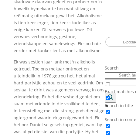
skaduwee daarvan geleef en probeer om 'n
verklaar. Ek sk
huwelik bymekaar te hou wat stilweg en
Voer jou e-po
my help
reëlmatig uitmekaar geval het. Alkoholisme
op hierdie blog
en kennisgewi
Só leef ek my 
is tien keer erger, tien keer skadeliker as
plasings te
nie ’n tragedie 
enige kanker. Dit verwoes jou lewe. Dit
dapper nie. Ek 
verwoes verhoudings, gesinne,
Email
Ek staan op. Ek
vriendskappe en samelewings. Ek sou baie
Address
chemo. Party
eerder met kanker leef as met alkoholisme.
Teken
kwaad. Party d
Ek was sestien jaar lank met 'n alkoholis
Party dae lag
Search
getroud. Toe ons mekaar ontmoet en
absurditeit va
uiteindelik in 1976 getrou het, het almal
Die meeste da
hard partytjie gehou en te veel gedrink. Om
moe
sosiaal te drink was algemeen verwag in ons
Exact matches 
vriendekring. Ek het die vryheid geniet om
saam met vriende in die vrolikheid te deel,
Search in title
in teenstelling met die streng, godsdienstige
agtergrond waarin ek grootgeword het. Ek
Search in cont
het ook Daniel se geselskap geniet, want hy
was altyd die siel van die partytjie. Hy het