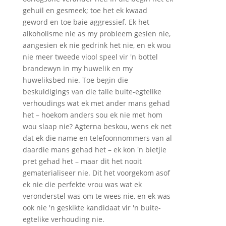
gehuil en gesmeek; toe het ek kwaad
geword en toe baie aggressief. Ek het
alkoholisme nie as my probleem gesien nie,
aangesien ek nie gedrink het nie, en ek wou
nie meer tweede viool speel vir 'n bottel
brandewyn in my huwelik en my
huweliksbed nie. Toe begin die
beskuldigings van die talle buite-egtelike
verhoudings wat ek met ander mans gehad
het – hoekom anders sou ek nie met hom
wou slaap nie? Agterna beskou, wens ek net
dat ek die name en telefoonnommers van al
daardie mans gehad het – ek kon 'n bietjie
pret gehad het – maar dit het nooit
gematerialiseer nie. Dit het voorgekom asof
ek nie die perfekte vrou was wat ek
veronderstel was om te wees nie, en ek was
ook nie 'n geskikte kandidaat vir 'n buite-
egtelike verhouding nie.