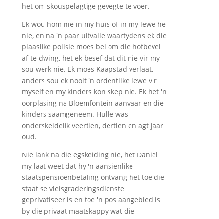
het om skouspelagtige gevegte te voer.
Ek wou hom nie in my huis of in my lewe hê
nie, en na 'n paar uitvalle waartydens ek die
plaaslike polisie moes bel om die hofbevel
af te dwing, het ek besef dat dit nie vir my
sou werk nie. Ek moes Kaapstad verlaat,
anders sou ek nooit 'n ordentlike lewe vir
myself en my kinders kon skep nie. Ek het 'n
oorplasing na Bloemfontein aanvaar en die
kinders saamgeneem. Hulle was
onderskeidelik veertien, dertien en agt jaar
oud.
Nie lank na die egskeiding nie, het Daniel
my laat weet dat hy 'n aansienlike
staatspensioenbetaling ontvang het toe die
staat se vleisgraderingsdienste
geprivatiseer is en toe 'n pos aangebied is
by die privaat maatskappy wat die