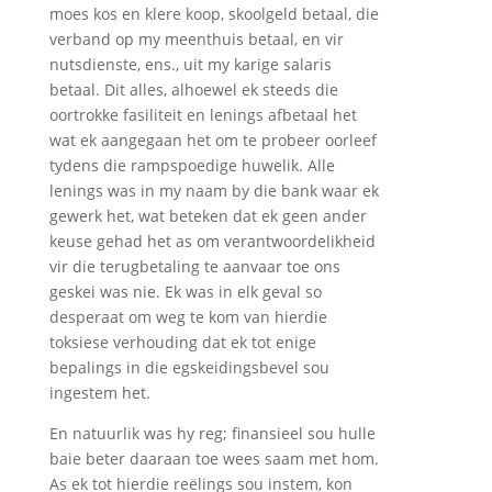
moes kos en klere koop, skoolgeld betaal, die
verband op my meenthuis betaal, en vir
nutsdienste, ens., uit my karige salaris
betaal. Dit alles, alhoewel ek steeds die
oortrokke fasiliteit en lenings afbetaal het
wat ek aangegaan het om te probeer oorleef
tydens die rampspoedige huwelik. Alle
lenings was in my naam by die bank waar ek
gewerk het, wat beteken dat ek geen ander
keuse gehad het as om verantwoordelikheid
vir die terugbetaling te aanvaar toe ons
geskei was nie. Ek was in elk geval so
desperaat om weg te kom van hierdie
toksiese verhouding dat ek tot enige
bepalings in die egskeidingsbevel sou
ingestem het.
En natuurlik was hy reg; finansieel sou hulle
baie beter daaraan toe wees saam met hom.
As ek tot hierdie reëlings sou instem, kon