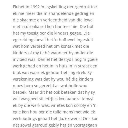
Ek het in 1992 'n egskeiding deurgedruk toe
ek nie meer die mishandelende gedrag en
die skaamte en verleentheid van die lewe
met 'n dronkaard kon hanteer nie. Die hof
het my toesig oor die kinders gegee. Die
egskeidingsbevel het 'n hofbevel ingesluit
wat hom verbied het om kontak met die
kinders of my te hê wanneer hy onder die
invloed was. Daniel het destyds nog 'n goeie
werk gehad en het in 'n huis in 'n straat een
blok van waar ek gehuur het, ingetrek. Sy
verskoning was dat hy wou hê die kinders
moes hom so gereeld as wat hulle wou
besoek. Maar dit het ook beteken dat hy sy
vuil wasgoed stilletrjies kon aandra terwyl
ek by die werk was, vir etes kon oorbly en 'n
ogie kon hou oor die talle mans met wie ek
verhoudings gehad het. Ja, ek wens! Ons kon
net sowel getroud gebly het en voortgegaan