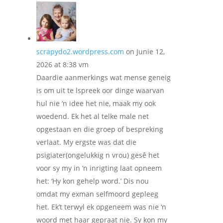
scrapydo2.wordpress.com
on Junie 12,
2026 at 8:38 vm
Daardie aanmerkings wat mense geneig
is om uit te lspreek oor dinge waarvan
hul nie ‘n idee het nie, maak my ook
woedend. Ek het al telke male net
opgestaan en die groep of bespreking
verlaat. My ergste was dat die
psigiater(ongelukkig n vrou) gesê het
voor sy my in ‘n inrigting laat opneem
het: ‘Hy kon gehelp word.’ Dis nou
omdat my exman selfmoord gepleeg
het. Ek’t terwyl ek opgeneem was nie ‘n
woord met haar gepraat nie. Sy kon my