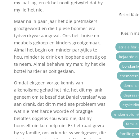
my laat lag, en ek het nooit getwyfel dat hy
Kateg
my liefhet nie.
Maar na 'n paar jaar het die pretmakers
Arg
grootgeword en die tipiese boomer-era
tydverdrywe aangevat. Ons het huise en
meubels gekoop en kinders grootgemaak.
atriale fibri
Almal het begin om minder partytjies te
hou, minder te drink en loopbane ernstig op
bejaarde o
te neem. Almal behalwe my man; hy het die
borskank
bottel harder as ooit geslaan.
chemotera
Omdat ek geen vorige kennis van
demensi
alkoholisme gehad het nie, het dit my lank
depressi
geneem om te besef dat Daniel verslaaf was
aan drank, dat dit 'n mediese probleem was
egskeidi
wat nie met harde woorde of pragtige
endometrium
beloftes opgelos sou word nie, dat hy
familie
homself nie kon help nie. Ek het raad gevra
by sy familie, ons vriende, sy werkgewer, die
familie gr