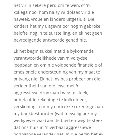
het vir 'n sekere perd om te wen, of 'n
kollega nooi hom na sy wildplaas vir die
naweek, vroue en kinders uitgesluit. Die
kinders het my uitgevra oor nog 'n gebroke
belofte, nog 'n teleurstelling, en ek het geen
bevredigende antwoorde gehad nie.
Ek het begin sukkel met die bykomende
verantwoordelikhede van 'n voltydse
loopbaan en om nie voldoende finansiële of
emosionele ondersteuning van my maat te
ontvang nie. Ek het my bes probeer om die
verleentheid van die lewe met 'n
aggressiewe dronkaard weg te steek,
onbetaalde rekeninge te koördineer,
verskonings oor my oortrokke rekeninge aan
my bankbestuurder (wat toevallig ook my
werkgewer was) aan te bied en weg te steek
dat ons huis in 'n verbaal aggressiewe
oorlogsone verander het. In die begin het ek