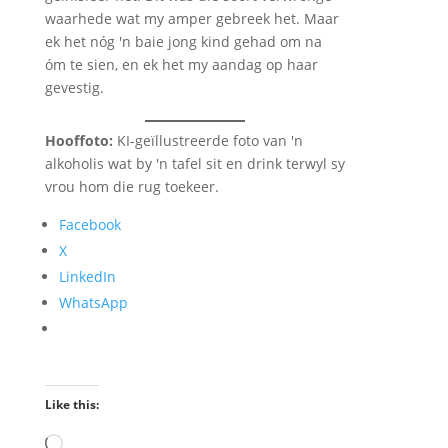
waarhede wat my amper gebreek het. Maar
ek het nóg 'n baie jong kind gehad om na
óm te sien, en ek het my aandag op haar
gevestig.
Hooffoto:
KI-geïllustreerde foto van 'n
alkoholis wat by 'n tafel sit en drink terwyl sy
vrou hom die rug toekeer.
Facebook
X
LinkedIn
WhatsApp
Like this:
Loading…