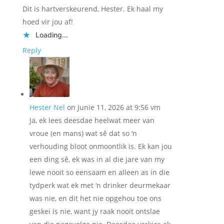
Dit is hartverskeurend, Hester. Ek haal my
hoed vir jou af!
Loading...
Reply
Hester Nel
on Junie 11, 2026 at 9:56 vm
Ja, ek lees deesdae heelwat meer van
vroue (en mans) wat sê dat so ‘n
verhouding bloot onmoontlik is. Ek kan jou
een ding sê, ek was in al die jare van my
lewe nooit so eensaam en alleen as in die
tydperk wat ek met ‘n drinker deurmekaar
was nie, en dit het nie opgehou toe ons
geskei is nie, want jy raak nooit ontslae