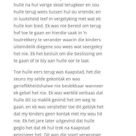
hulle na hul vorige skool terugkeer en sou
hulle terug wees tussen hul ou vriende, en
in luuksheid leef in vergelyking met wat ek
hulle kon bied. Ek was nie bereid om terug
hof toe te gaan en hierdie saak in 'n
toutrekkery te verander waarin die kinders
uiteindelik diegene sou wees wat seergekry
het nie. Ek het besluit om die beslissing om
te gaan of te bly aan hulle oor te laat.
Toe hulle eers terug was Kaapstad, het die
seuns my selde gekontak en was
gerieflikheidshalwe nie beskikbaar wanneer
ek gebel het nie. Ek was werklik verbaas dat
hulle dit so maklik gevind het om weg te
gaan, en ek was verpletter toe dit geblyk het
dat my kinders geen kontak met my wou hê
nie. Ek het jare later uitgevind dat hulle
geglo het dat ek hul trek na Kaapstad
geïnisieer het. Dit was die soort verwronge