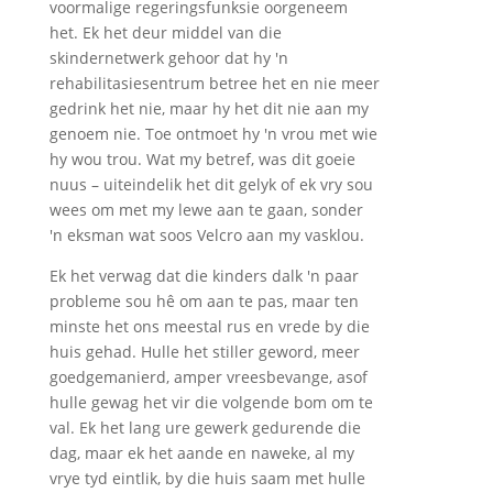
voormalige regeringsfunksie oorgeneem
het. Ek het deur middel van die
skindernetwerk gehoor dat hy 'n
rehabilitasiesentrum betree het en nie meer
gedrink het nie, maar hy het dit nie aan my
genoem nie. Toe ontmoet hy 'n vrou met wie
hy wou trou. Wat my betref, was dit goeie
nuus – uiteindelik het dit gelyk of ek vry sou
wees om met my lewe aan te gaan, sonder
'n eksman wat soos Velcro aan my vasklou.
Ek het verwag dat die kinders dalk 'n paar
probleme sou hê om aan te pas, maar ten
minste het ons meestal rus en vrede by die
huis gehad. Hulle het stiller geword, meer
goedgemanierd, amper vreesbevange, asof
hulle gewag het vir die volgende bom om te
val. Ek het lang ure gewerk gedurende die
dag, maar ek het aande en naweke, al my
vrye tyd eintlik, by die huis saam met hulle