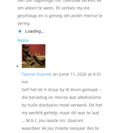
van die nagevolge nie. Deesdae verkies ek
om alleen te wees. Ek verkies my eie
geselskap en is geneig om ander mense te
vermy.
Loading...
Reply
Tannie Frannie
on Junie 11, 2026 at 4:31
nm
Self het ek ‘n draai by Al Anon gemaak –
die berading vir mense wat alkoholisme
by hulle dierbares moet verwerk. Dit het
my werklik gehelp, maar dit was te laat
… M.b.t. jou laaste sin: daarom
waardeer ek jou moeite laasjaar des te