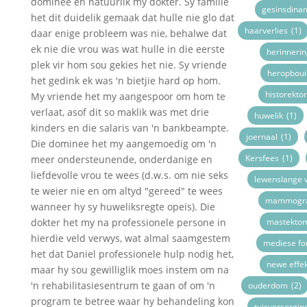
dominee en natuurlik my dokter. Sy familie
gesinsdina
het dit duidelik gemaak dat hulle nie glo dat
haarverlies
(1)
daar enige probleem was nie, behalwe dat
ek nie die vrou was wat hulle in die eerste
herinneri
plek vir hom sou gekies het nie. Sy vriende
heropboui
het gedink ek was 'n bietjie hard op hom.
historekto
My vriende het my aangespoor om hom te
verlaat, asof dit so maklik was met drie
huwelik
(1)
kinders en die salaris van 'n bankbeampte.
joernaal
(1)
Die dominee het my aangemoedig om 'n
Kersfees
(1)
meer ondersteunende, onderdanige en
liefdevolle vrou te wees (d.w.s. om nie seks
lewenslange 
te weier nie en om altyd "gereed" te wees
mammogr
wanneer hy sy huweliksregte opeis). Die
dokter het my na professionele persone in
mastekto
hierdie veld verwys, wat almal saamgestem
mediese fo
het dat Daniel professionele hulp nodig het,
newe effe
maar hy sou gewilliglik moes instem om na
'n rehabilitasiesentrum te gaan of om 'n
ouderdom
(2)
program te betree waar hy behandeling kon
tuisversorgin