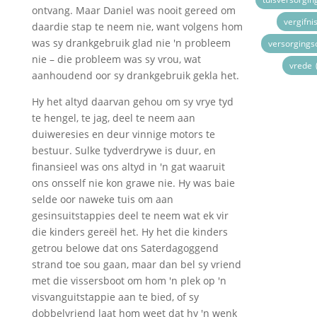
ontvang. Maar Daniel was nooit gereed om
vergifni
daardie stap te neem nie, want volgens hom
was sy drankgebruik glad nie 'n probleem
versorgings
nie – die probleem was sy vrou, wat
vrede
aanhoudend oor sy drankgebruik gekla het.
Hy het altyd daarvan gehou om sy vrye tyd
te hengel, te jag, deel te neem aan
duiweresies en deur vinnige motors te
bestuur. Sulke tydverdrywe is duur, en
finansieel was ons altyd in 'n gat waaruit
ons onsself nie kon grawe nie. Hy was baie
selde oor naweke tuis om aan
gesinsuitstappies deel te neem wat ek vir
die kinders gereël het. Hy het die kinders
getrou belowe dat ons Saterdagoggend
strand toe sou gaan, maar dan bel sy vriend
met die vissersboot om hom 'n plek op 'n
visvanguitstappie aan te bied, of sy
dobbelvriend laat hom weet dat hy 'n wenk