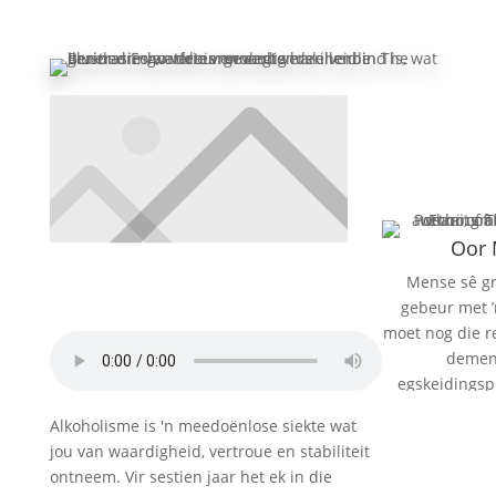
Oor
Mense sê gr
gebeur met ’
moet nog die r
demen
egskeidingsp
hospitaal gange
Alkoholisme is 'n meedoënlose siekte wat
Lees 
in ’n kind se o
jou van waardigheid, vertroue en stabiliteit
besef haar o
Teken in op
ontneem. Vir sestien jaar het ek in die
onaantasbaa
E-p